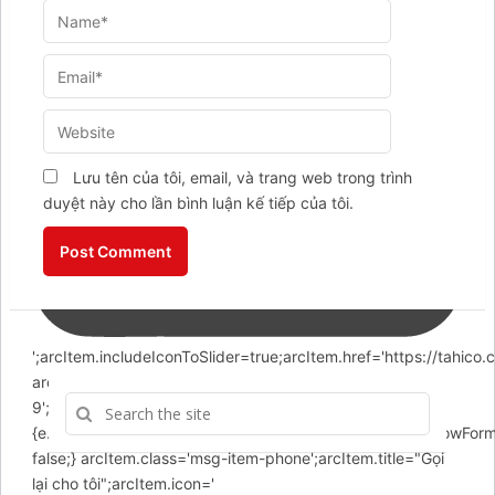
Lưu tên của tôi, email, và trang web trong trình
duyệt này cho lần bình luận kế tiếp của tôi.
';arcItem.includeIconToSlider=true;arcItem.href='https://tahico
arcItem={};arcItem.id='msg-item-
9';arcItem.onClick=function(e)
{e.preventDefault();contactUs.closeMenu();contactUs.showForm(
false;} arcItem.class='msg-item-phone';arcItem.title="Gọi
lại cho tôi";arcItem.icon='