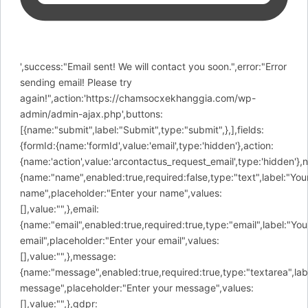
',success:"Email sent! We will contact you soon.",error:"Error
sending email! Please try
again!",action:'https://chamsocxekhanggia.com/wp-
admin/admin-ajax.php',buttons:
[{name:"submit",label:"Submit",type:"submit",},],fields:
{formId:{name:'formId',value:'email',type:'hidden'},action:
{name:'action',value:'arcontactus_request_email',type:'hidden'},
{name:"name",enabled:true,required:false,type:"text",label:"You
name",placeholder:"Enter your name",values:
[],value:"",},email:
{name:"email",enabled:true,required:true,type:"email",label:"You
email",placeholder:"Enter your email",values:
[],value:"",},message:
{name:"message",enabled:true,required:true,type:"textarea",lab
message",placeholder:"Enter your message",values:
[],value:"",},gdpr: