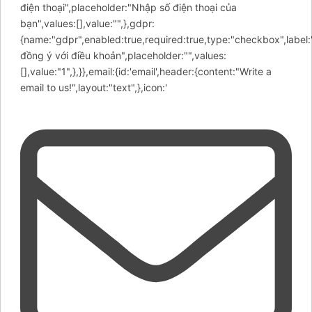
điện thoại",placeholder:"Nhập số điện thoại của
bạn",values:[],value:"",},gdpr:
{name:"gdpr",enabled:true,required:true,type:"checkbox",label:
đồng ý với điều khoản",placeholder:"",values:
[],value:"1",},}},email:{id:'email',header:{content:"Write a
email to us!",layout:"text",},icon:'