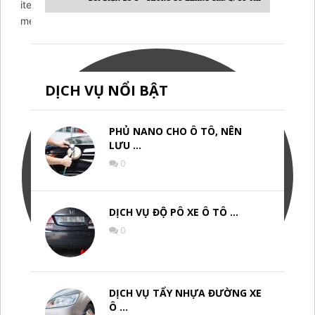
item-facebook-
messenger';arcItem.title="Messenger";arcItem.icon='
DỊCH VỤ NỔI BẬT
PHỦ NANO CHO Ô TÔ, NÊN
LƯU …
0
DỊCH VỤ ĐỘ PÔ XE Ô TÔ …
0
DỊCH VỤ TẨY NHỰA ĐƯỜNG XE
Ô …