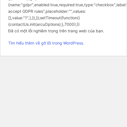
{name:"gdpr",enabled:true,required:true,type:"checkbox",label:
accept GDPR rules",placeholder:"",values:
[],value:"1",},}},}};setTimeout(function()
{contactUs.init(arcuOptions);},7000);})
Đã có một lỗi nghiêm trọng trên trang web của bạn.
Tìm hiểu thêm về gỡ lỗi trong WordPress.