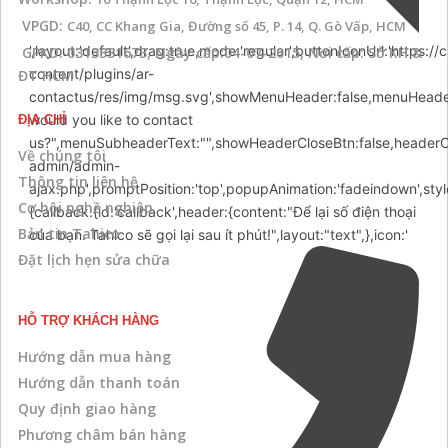
VPGD:
C40, CC Khang Gia, Đường số 45, P. 14, Q. Gò Vấp, HCM
',layout:'default',drag:true,mode:'regular',buttonIconUrl:'http
GPKD: 0313331673, Ngày cấp:04-07-2015, Nơi cấp: Sở KH &
content/plugins/ar-
ĐT HCM
contactus/res/img/msg.svg',showMenuHeader:false,menuHead
would you like to contact
ĐỊA CHỈ
us?",menuSubheaderText:"",showHeaderCloseBtn:false,headerClose
Về chúng tôi
admin/admin-
Thông tin liên hệ
ajax.php',promptPosition:'top',popupAnimation:'fadeindown',styl
Cơ hội nghề nghiệp
{callback:{id:'callback',header:{content:"Để lại số điện thoại
Bản tin Tahico
của bạn. Tahico sẽ gọi lại sau ít phút!",layout:"text",},icon:'
Đặt lịch hẹn sửa chữa
HỖ TRỢ KHÁCH HÀNG
Hướng dẫn mua hàng
Hướng dẫn thanh toán
Quy định giao hàng
Phương châm bán hàng