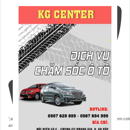
';arcItem.includeIconToSlider=true;arcItem.href=null;arcItem.c
arcItem={};arcItem.id='msg-item-1';arcItem.class='msg-