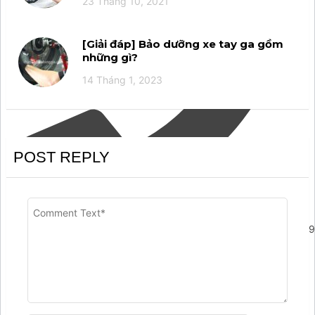
23 Tháng 10, 2021
[Giải đáp] Bảo dưỡng xe tay ga gồm
những gì?
14 Tháng 1, 2023
POST REPLY
';arcItem.includeIconToSlider=true;arcItem.href='tel:09876949
arcItem={};arcItem.id='msg-item-11';arcItem.class='msg-
item-zalo';arcItem.title="Nhắn tin Zalo";arcItem.icon='