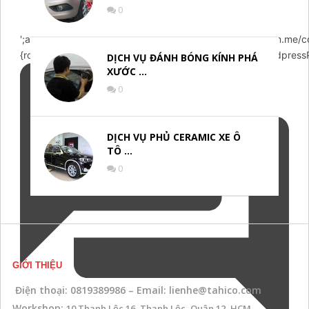
0
';arcItem.includeIconToSlider=true;arcItem.href='https://m.me
{rootElementId:'arcontactus',credits:false,visible:true,wordpressPl
DỊCH VỤ ĐÁNH BÓNG KÍNH PHÁ
XƯỚC …
0
DỊCH VỤ PHỦ CERAMIC XE Ô
TÔ …
0
GIỚI THIỆU
Điện thoại: 0819389986 – Email: lienhe@tahico.com
Workshop:
10 Thạnh Lộc 16, Thạnh Lộc, Quận 12, HCM