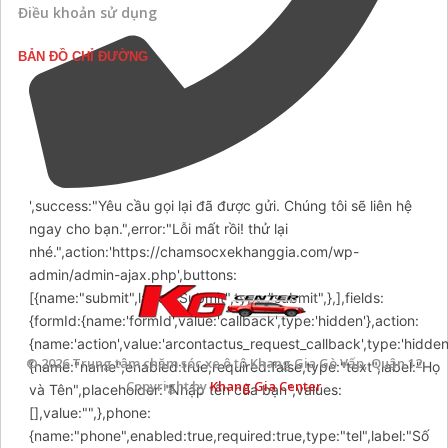
Điều khoản sử dụng
BẢN ĐỒ CHỈ ĐƯỜNG
',success:"Yêu cầu gọi lại đã được gửi. Chúng tôi sẽ liên hệ
ngay cho bạn.",error:"Lỗi mất rồi! thử lại
nhé.",action:'https://chamsocxekhanggia.com/wp-
admin/admin-ajax.php',buttons:
[{name:"submit",label:"Submit",type:"submit",},],fields:
{formId:{name:'formId',value:'callback',type:'hidden'},action:
{name:'action',value:'arcontactus_request_callback',type:'hidde
© 2026 Trung tâm chăm sóc xe ô tô Khang Gia Gò Vấp, Quận 12
{name:"name",enabled:true,required:false,type:"text",label:"Họ
Copyright by
Khang Gia Center
và Tên",placeholder:"Nhập tên của bạn",values:
[],value:"",},phone:
{name:"phone",enabled:true,required:true,type:"tel",label:"Số