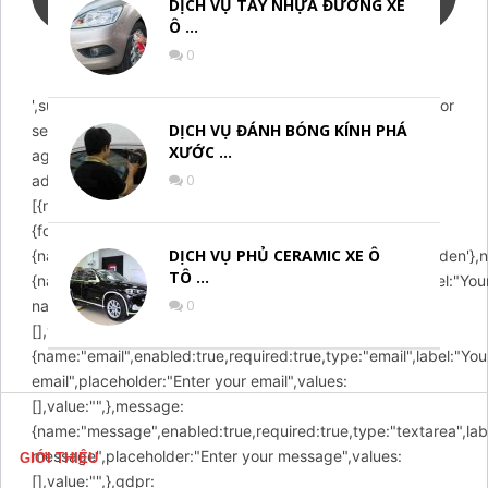
DỊCH VỤ TẨY NHỰA ĐƯỜNG XE
Ô …
0
',success:"Email sent! We will contact you soon.",error:"Error
DỊCH VỤ ĐÁNH BÓNG KÍNH PHÁ
sending email! Please try
XƯỚC …
again!",action:'https://chamsocxekhanggia.com/wp-
0
admin/admin-ajax.php',buttons:
[{name:"submit",label:"Submit",type:"submit",},],fields:
{formId:{name:'formId',value:'email',type:'hidden'},action:
DỊCH VỤ PHỦ CERAMIC XE Ô
{name:'action',value:'arcontactus_request_email',type:'hidden'},
TÔ …
{name:"name",enabled:true,required:false,type:"text",label:"You
0
name",placeholder:"Enter your name",values:
[],value:"",},email:
{name:"email",enabled:true,required:true,type:"email",label:"You
email",placeholder:"Enter your email",values:
[],value:"",},message:
{name:"message",enabled:true,required:true,type:"textarea",lab
message",placeholder:"Enter your message",values:
GIỚI THIỆU
[],value:"",},gdpr: