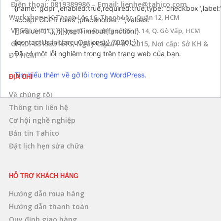
Điện thoại: 0819389986 – Email: lienhe@tahico.com
{name:"gdpr",enabled:true,required:true,type:"checkbox",label:
Workshop:
10 Thạnh Lộc 16, Thạnh Lộc, Quận 12, HCM
accept GDPR rules",placeholder:"",values:
VPGD:
C40, CC Khang Gia, Đường số 45, P. 14, Q. Gò Vấp, HCM
[],value:"1",},}},}};setTimeout(function()
{contactUs.init(arcuOptions);},7000);})
GPKD: 0313331673, Ngày cấp:04-07-2015, Nơi cấp: Sở KH &
Đã có một lỗi nghiêm trọng trên trang web của bạn.
ĐT HCM
Tìm hiểu thêm về gỡ lỗi trong WordPress.
ĐỊA CHỈ
Về chúng tôi
Thông tin liên hệ
Cơ hội nghề nghiệp
Bản tin Tahico
Đặt lịch hẹn sửa chữa
HỖ TRỢ KHÁCH HÀNG
Hướng dẫn mua hàng
Hướng dẫn thanh toán
Quy định giao hàng