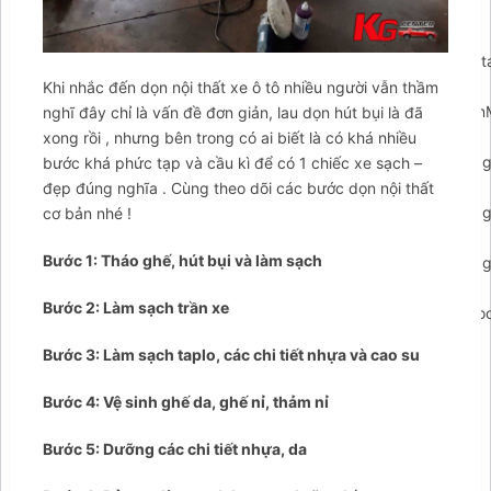
{clearTimeout(closePopupTimeout);});if(arCuClosedCookie)
{return false;}
arCuShowMessages();});$arcuWidget.addEventListener('arconta
{arCuCreateCookie('arcumenu-
Khi nhắc đến dọn nội thất xe ô tô nhiều người vẫn thầm
closed',1,1);});$arcuWidget.addEventListener('arcontactus.open
nghĩ đây chỉ là vấn đề đơn giản, lau dọn hút bụi là đã
{clearTimeout(_arCuTimeOut);if(!arCuPromptClosed)
xong rồi , nhưng bên trong có ai biết là có khá nhiều
{arCuPromptClosed=true;contactUs.hidePrompt();}});$arcuWidge
bước khá phức tạp và cầu kì để có 1 chiếc xe sạch –
{clearTimeout(_arCuTimeOut);if(!arCuPromptClosed)
đẹp đúng nghĩa . Cùng theo dõi các bước dọn nội thất
{arCuPromptClosed=true;contactUs.hidePrompt();}});$arcuWidge
cơ bản nhé !
{clearTimeout(_arCuTimeOut);if(!arCuPromptClosed)
Bước 1: Tháo ghế, hút bụi và làm sạch
{arCuPromptClosed=true;contactUs.hidePrompt();}});$arcuWidge
{clearTimeout(_arCuTimeOut);if(arCuClosedCookie!="1")
Bước 2: Làm sạch trần xe
{arCuClosedCookie="1";arCuPromptClosed=true;arCuCreateCook
closed',1,0);}});var arcItem={};arcItem.id='msg-item-
Bước 3: Làm sạch taplo, các chi tiết nhựa và cao su
7';arcItem.class='msg-item-phone';arcItem.title="Gọi cho
Tahico";arcItem.icon='
Bước 4: Vệ sinh ghế da, ghế nỉ, thảm nỉ
Bước 5: Dưỡng các chi tiết nhựa, da