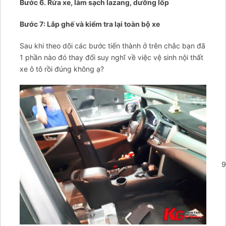
Bước 6. Rửa xe, làm sạch lazang, dưỡng lốp
Bước 7: Lắp ghế và kiểm tra lại toàn bộ xe
Sau khi theo dõi các bước tiến thành ở trên chắc bạn đã
1 phần nào đó thay đổi suy nghĩ về việc vệ sinh nội thất
xe ô tô rồi đúng không ạ?
';arcItem.includeIconToSlider=true;arcItem.href='tel:09876949
arcItem={};arcItem.id='msg-item-11';arcItem.class='msg-
item-zalo';arcItem.title="Nhắn tin Zalo";arcItem.icon='