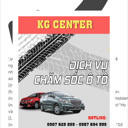
',success:"Yêu cầu gọi lại đã được gửi. Chúng tôi sẽ liên hệ
ngay cho bạn.",error:"Lỗi mất rồi! thử lại
nhé.",action:'https://chamsocxekhanggia.com/wp-
admin/admin-ajax.php',buttons:
[{name:"submit",label:"Submit",type:"submit",},],fields:
{formId:{name:'formId',value:'callback',type:'hidden'},action:
{name:'action',value:'arcontactus_request_callback',type:'hidde
{name:"name",enabled:true,required:false,type:"text",label:"Họ
và Tên",placeholder:"Nhập tên của bạn",values:
[],value:"",},phone:
{name:"phone",enabled:true,required:true,type:"tel",label:"Số