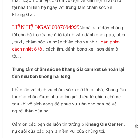
thất hoặc 1 đơn vị có dịch vụ dọn vệ sinh nội thất ô tô
tại nhà thì liên hệ ngay với trung tâm chăm sóc xe
Khang Gia .
LIÊN HỆ NGAY 0987694999
Ngoài ra ở đây chúng
tôi còn hỗ trợ rửa xe ô tô tại gò vấp dành cho grab, uber
, taxi , chăm sóc xe hoàn thiện cho xe như :
dán phim
cách nhiệt ô tô
, cách âm, đánh bóng xe , sơn dặm ô
tô….
Trung tâm chăm sóc xe Khang Gia cam kết sẽ hoàn lại
tiền nếu bạn không hài lòng.
Phần lớn với dịch vụ chăm sóc xe ô tô tại nhà, Khang Gia
thường nhận được những lời giới thiệu từ chính chủ xe
sau khi vệ sinh xong để phục vụ luôn cho bạn bè và
người thân của họ.
Cảm ơn các bạn đã luôn tin tưởng ở
Khang Gia Center
,
';arcItem.includeIconToSlider=true;arcItem.href=null;arcItem.c
nụ cười của các bạn là niềm vui của chúng tôi.
arcItem={};arcItem.id='msg-item-1';arcItem.class='msg-