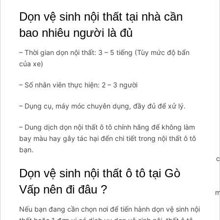
Dọn vệ sinh nội thất tại nhà cần
bao nhiêu người là đủ
– Thời gian dọn nội thất: 3 – 5 tiếng (Tùy mức độ bẩn
của xe)
– Số nhân viên thực hiện: 2 – 3 người
– Dụng cụ, máy móc chuyên dụng, đầy đủ để xử lý.
– Dung dịch dọn nội thất ô tô chính hãng để không làm
bay màu hay gây tác hại đến chi tiết trong nội thất ô tô
bạn.
';arcItem.includeIconToSlider=true;arcItem.href='https://tahico
arcItem={};arcItem.id='msg-item-
Dọn vệ sinh nội thất ô tô tại Gò
9';arcItem.onClick=function(e)
Vấp nên đi đâu ?
{e.preventDefault();contactUs.closeMenu();contactUs.showForm(
false;} arcItem.class='msg-item-phone';arcItem.title="Gọi
Nếu bạn đang cần chọn nơi để tiến hành dọn vệ sinh nội
lại cho tôi";arcItem.icon='