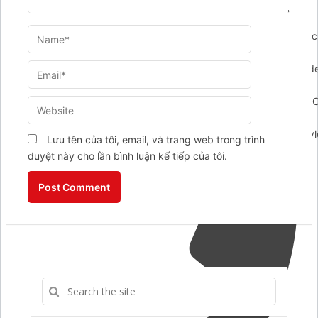
',layout:'default',drag:true,mode:'regular',buttonIconUrl:'http
content/plugins/ar-
contactus/res/img/msg.svg',showMenuHeader:false,menuHead
would you like to contact
us?",menuSubheaderText:"",showHeaderCloseBtn:false,headerClose
admin/admin-
ajax.php',promptPosition:'top',popupAnimation:'fadeindown',styl
Lưu tên của tôi, email, và trang web trong trình
{callback:{id:'callback',header:{content:"Để lại số điện thoại
duyệt này cho lần bình luận kế tiếp của tôi.
của bạn. Tahico sẽ gọi lại sau ít phút!",layout:"text",},icon:'