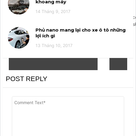
khoang máy
14 Tháng 9, 2017
';arcItem.includeIconToSlider=true;arcItem.href='https://m.me
{rootElementId:'arcontactus',credits:false,visible:true,wordpressPl
Phủ nano mang lại cho xe ô tô những
lợi ích gì
13 Tháng 10, 2017
POST REPLY