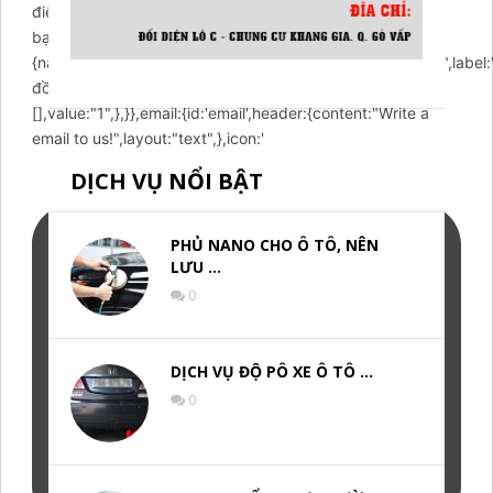
điện thoại",placeholder:"Nhập số điện thoại của
bạn",values:[],value:"",},gdpr:
{name:"gdpr",enabled:true,required:true,type:"checkbox",label:
đồng ý với điều khoản",placeholder:"",values:
[],value:"1",},}},email:{id:'email',header:{content:"Write a
email to us!",layout:"text",},icon:'
DỊCH VỤ NỔI BẬT
PHỦ NANO CHO Ô TÔ, NÊN
LƯU …
0
DỊCH VỤ ĐỘ PÔ XE Ô TÔ …
0