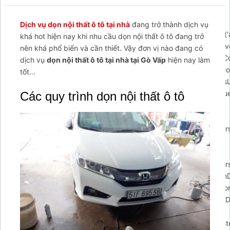
{$arcuWidget=document.createElement('div');var
body=document.getElementsByTagName('body')
Dịch vụ dọn nội thất ô tô tại nhà
đang trở thành dịch vụ
[0];$arcuWidget.id='arcontactus';if(document.getElementById('
khá hot hiện nay khi nhu cầu dọn nội thất ô tô đang trở
{document.getElementById('arcontactus').parentElement.remove
nên khá phổ biến và cần thiết. Vậy đơn vị nào đang có
body.appendChild($arcuWidget);arCuClosedCookie=arCuGetCo
dịch vụ
dọn nội thất ô tô tại nhà tại Gò Vấp
hiện nay làm
closed');$arcuWidget.addEventListener('arcontactus.init',functio
tốt…
{$arcuWidget.classList.add('arcuAnimated');$arcuWidget.classLis
{$arcuWidget.classList.remove('flipInY');},1000);if(document.qu
Các quy trình dọn nội thất ô tô
form-callback form')){document.querySelector('#arcu-
form-callback
form').append(contactUs.utils.DOMElementFromHTML(arCUVars
if(document.querySelector('#arcu-form-email form'))
{document.querySelector('#arcu-form-email
form').append(contactUs.utils.DOMElementFromHTML(arCUVars
$arcuWidget.addEventListener('arcontactus.successSendFormDa
{});$arcuWidget.addEventListener('arcontactus.successSendFor
{});$arcuWidget.addEventListener('arcontactus.errorSendFormDa
{if(event.detail.data&&event.detail.data.message)
{alert(event.detail.data.message);}});$arcuWidget.addEventListe