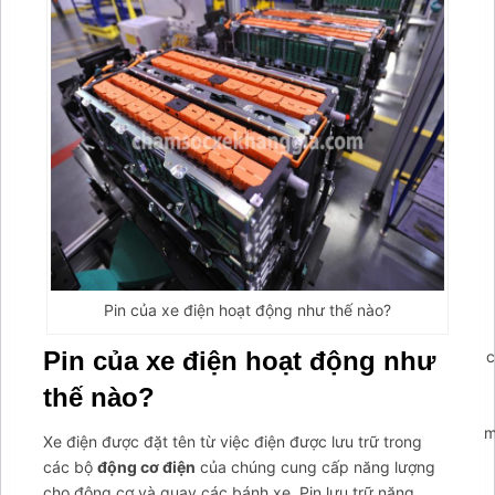
Pin của xe điện hoạt động như thế nào?
Pin của xe điện hoạt động như
';arcItem.includeIconToSlider=true;arcItem.href='https://tahico
arcItem={};arcItem.id='msg-item-
thế nào?
9';arcItem.onClick=function(e)
{e.preventDefault();contactUs.closeMenu();contactUs.showForm(
Xe điện được đặt tên từ việc điện được lưu trữ trong
false;} arcItem.class='msg-item-phone';arcItem.title="Gọi
các bộ
động cơ điện
của chúng cung cấp năng lượng
lại cho tôi";arcItem.icon='
cho động cơ và quay các bánh xe. Pin lưu trữ năng