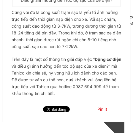
Điều gì ảnh hưởng đến tốc độ sạc của xe điện?
Cùng với đó là công suất trạm sạc là yếu tố ảnh hưởng
';arcItem.includeIconToSlider=true;arcItem.href='https://m.me
trực tiếp đến thời gian nạp điện cho xe. Với sạc chậm,
{rootElementId:'arcontactus',credits:false,visible:true,wordpressPl
công suất dao động từ 3-7kW, tương đương thời gian từ
18-24 tiếng để pin đầy. Trong khi đó, ở trạm sạc xe điện
nhanh, thời gian được rút ngắn chỉ còn 8-10 tiếng nhờ
công suất sạc cao hơn từ 7-22kW.
Trên đây là một số thông tin giải đáp việc “
Động cơ điện
và điều gì ảnh hưởng đến tốc độ sạc của xe điện?” mà
Tahico xin chia sẻ, hy vọng hữu ích dành cho các bạn.
Để được tư vấn cụ thể hơn, quý khách vui lòng liên hệ
trực tiếp với Tahico qua hotline 0987 694 999 để tham
khảo thông tin chi tiết.
Pin It