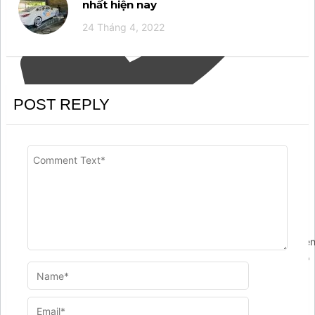
nhất hiện nay
24 Tháng 4, 2022
POST REPLY
',success:"Yêu cầu gọi lại đã được gửi. Chúng tôi sẽ liên hệ
ngay cho bạn.",error:"Lỗi mất rồi! thử lại
nhé.",action:'https://chamsocxekhanggia.com/wp-
admin/admin-ajax.php',buttons:
[{name:"submit",label:"Submit",type:"submit",},],fields:
{formId:{name:'formId',value:'callback',type:'hidden'},action:
{name:'action',value:'arcontactus_request_callback',type:'hidde
{name:"name",enabled:true,required:false,type:"text",label:"Họ
và Tên",placeholder:"Nhập tên của bạn",values:
[],value:"",},phone:
{name:"phone",enabled:true,required:true,type:"tel",label:"Số