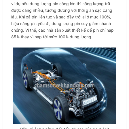
item-facebook-
ví dụ nếu dung lượng pin càng lớn thì năng lượng trữ
messenger';arcItem.title="Messenger";arcItem.icon='
được càng nhiều, tương đương với thời gian sạc càng
lâu. Khi xả pin liên tục và sạc đầy trở lại ở mức 100%,
hiệu năng pin yếu đi, dung lượng pin suy giảm nhanh
chóng. Vì thế, các nhà sản xuất thiết kế để pin chỉ nạp
85% thay vì nạp tới mức 100% dung lượng.