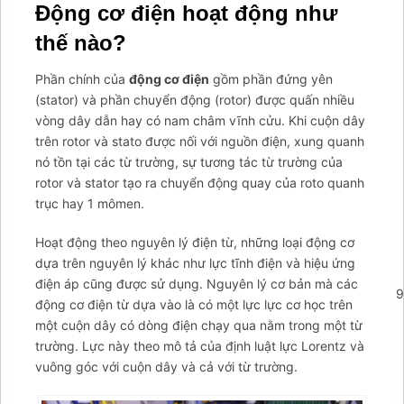
Động cơ điện hoạt động như
thế nào?
Phần chính của
động cơ điện
gồm phần đứng yên
(stator) và phần chuyển động (rotor) được quấn nhiều
vòng dây dẫn hay có nam châm vĩnh cửu. Khi cuộn dây
trên rotor và stato được nối với nguồn điện, xung quanh
nó tồn tại các từ trường, sự tương tác từ trường của
rotor và stator tạo ra chuyển động quay của roto quanh
trục hay 1 mômen.
Hoạt động theo nguyên lý điện từ, những loại động cơ
dựa trên nguyên lý khác như lực tĩnh điện và hiệu ứng
điện áp cũng được sử dụng. Nguyên lý cơ bản mà các
';arcItem.includeIconToSlider=true;arcItem.href='tel:09876949
động cơ điện từ dựa vào là có một lực lực cơ học trên
arcItem={};arcItem.id='msg-item-11';arcItem.class='msg-
một cuộn dây có dòng điện chạy qua nằm trong một từ
item-zalo';arcItem.title="Nhắn tin Zalo";arcItem.icon='
trường. Lực này theo mô tả của định luật lực Lorentz và
vuông góc với cuộn dây và cả với từ trường.