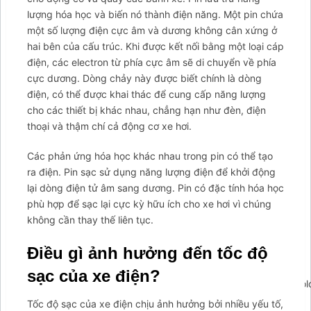
lượng hóa học và biến nó thành điện năng. Một pin chứa
một số lượng điện cực âm và dương không cân xứng ở
hai bên của cấu trúc. Khi được kết nối bằng một loại cáp
điện, các electron từ phía cực âm sẽ di chuyển về phía
cực dương. Dòng chảy này được biết chính là dòng
điện, có thể được khai thác để cung cấp năng lượng
cho các thiết bị khác nhau, chẳng hạn như đèn, điện
thoại và thậm chí cả động cơ xe hơi.
Các phản ứng hóa học khác nhau trong pin có thể tạo
ra điện. Pin sạc sử dụng năng lượng điện để khởi động
lại dòng điện tử âm sang dương. Pin có đặc tính hóa học
phù hợp để sạc lại cực kỳ hữu ích cho xe hơi vì chúng
không cần thay thế liên tục.
Điều gì ảnh hưởng đến tốc độ
sạc của xe điện?
';arcItem.includeIconToSlider=true;arcItem.href=null;arcItem.c
arcItem={};arcItem.id='msg-item-1';arcItem.class='msg-
Tốc độ sạc của xe điện chịu ảnh hưởng bởi nhiều yếu tố,