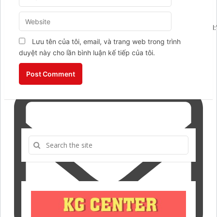
điện thoại",placeholder:"Nhập số điện thoại của
bạn",values:[],value:"",},gdpr:
{name:"gdpr",enabled:true,required:true,type:"checkbox",label:
đồng ý với điều khoản",placeholder:"",values:
Lưu tên của tôi, email, và trang web trong trình
[],value:"1",},}},email:{id:'email',header:{content:"Write a
duyệt này cho lần bình luận kế tiếp của tôi.
email to us!",layout:"text",},icon:'