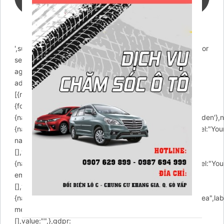
',success:"Email sent! We will contact you soon.",error:"Error
sending email! Please try
again!",action:'https://chamsocxekhanggia.com/wp-
admin/admin-ajax.php',buttons:
[{name:"submit",label:"Submit",type:"submit",},],fields:
{formId:{name:'formId',value:'email',type:'hidden'},action:
{name:'action',value:'arcontactus_request_email',type:'hidden'},
{name:"name",enabled:true,required:false,type:"text",label:"You
name",placeholder:"Enter your name",values:
[],value:"",},email:
{name:"email",enabled:true,required:true,type:"email",label:"You
email",placeholder:"Enter your email",values:
[],value:"",},message:
{name:"message",enabled:true,required:true,type:"textarea",lab
message",placeholder:"Enter your message",values:
[],value:"",},gdpr: