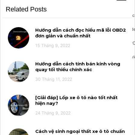
Related Posts
',layout:'default',drag:true,mode:'regular',buttonIconUrl:'http
content/plugins/ar-
contactus/res/img/msg.svg',showMenuHeader:false,menuHead
Hướng dẫn cách đọc hiểu mã lỗi OBD2
đơn giản và chuẩn nhất
would you like to contact
us?",menuSubheaderText:"",showHeaderCloseBtn:false,headerClose
15 Tháng 9, 2022
admin/admin-
ajax.php',promptPosition:'top',popupAnimation:'fadeindown',styl
Hướng dẫn cách tính bán kính vòng
{callback:{id:'callback',header:{content:"Để lại số điện thoại
quay tối thiểu chính xác
của bạn. Tahico sẽ gọi lại sau ít phút!",layout:"text",},icon:'
30 Tháng 11, 2022
[Giải đáp] Lốp xe ô tô nào tốt nhất
hiện nay?
24 Tháng 9, 2022
Cách vệ sinh ngoại thất xe ô tô chuẩn