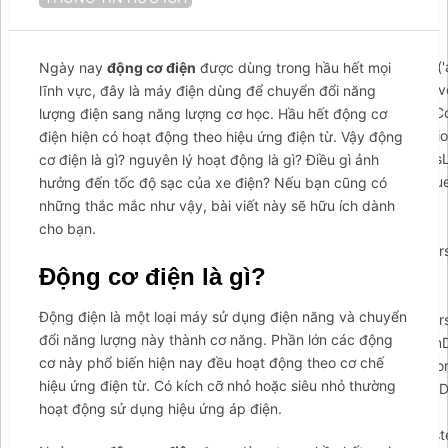
{$arcuWidget=document.createElement('div');var
body=document.getElementsByTagName('body')
[0];$arcuWidget.id='arcontactus';if(document.getElementById('
Ngày nay
động cơ điện
được dùng trong hầu hết mọi
{document.getElementById('arcontactus').parentElement.remove
lĩnh vực, đây là máy điện dùng để chuyển đổi năng
body.appendChild($arcuWidget);arCuClosedCookie=arCuGetCo
lượng điện sang năng lượng cơ học. Hầu hết động cơ
closed');$arcuWidget.addEventListener('arcontactus.init',functio
điện hiện có hoạt động theo hiệu ứng điện từ. Vậy động
{$arcuWidget.classList.add('arcuAnimated');$arcuWidget.classLis
cơ điện là gì? nguyên lý hoạt động là gì? Điều gì ảnh
{$arcuWidget.classList.remove('flipInY');},1000);if(document.qu
hưởng đến tốc độ sạc của xe điện? Nếu bạn cũng có
form-callback form')){document.querySelector('#arcu-
những thắc mắc như vậy, bài viết này sẽ hữu ích dành
form-callback
cho bạn.
form').append(contactUs.utils.DOMElementFromHTML(arCUVars
Động cơ điện là gì?
if(document.querySelector('#arcu-form-email form'))
{document.querySelector('#arcu-form-email
Động điện là một loại máy sử dụng điện năng và chuyển
form').append(contactUs.utils.DOMElementFromHTML(arCUVars
đổi năng lượng này thành cơ năng. Phần lớn các động
$arcuWidget.addEventListener('arcontactus.successSendFormDa
cơ này phổ biến hiện nay đều hoạt động theo cơ chế
{});$arcuWidget.addEventListener('arcontactus.successSendFor
hiệu ứng điện từ. Có kích cỡ nhỏ hoặc siêu nhỏ thường
{});$arcuWidget.addEventListener('arcontactus.errorSendFormDa
hoạt động sử dụng hiệu ứng áp điện.
{if(event.detail.data&&event.detail.data.message)
{alert(event.detail.data.message);}});$arcuWidget.addEventListe