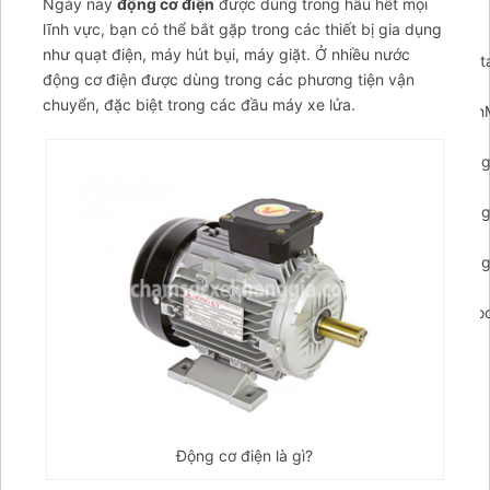
Ngày nay
động cơ điện
được dùng trong hầu hết mọi
{clearTimeout(closePopupTimeout);});if(arCuClosedCookie)
lĩnh vực, bạn có thể bắt gặp trong các thiết bị gia dụng
{return false;}
như quạt điện, máy hút bụi, máy giặt. Ở nhiều nước
arCuShowMessages();});$arcuWidget.addEventListener('arconta
động cơ điện được dùng trong các phương tiện vận
{arCuCreateCookie('arcumenu-
chuyển, đặc biệt trong các đầu máy xe lửa.
closed',1,1);});$arcuWidget.addEventListener('arcontactus.open
{clearTimeout(_arCuTimeOut);if(!arCuPromptClosed)
{arCuPromptClosed=true;contactUs.hidePrompt();}});$arcuWidge
{clearTimeout(_arCuTimeOut);if(!arCuPromptClosed)
{arCuPromptClosed=true;contactUs.hidePrompt();}});$arcuWidge
{clearTimeout(_arCuTimeOut);if(!arCuPromptClosed)
{arCuPromptClosed=true;contactUs.hidePrompt();}});$arcuWidge
{clearTimeout(_arCuTimeOut);if(arCuClosedCookie!="1")
{arCuClosedCookie="1";arCuPromptClosed=true;arCuCreateCook
closed',1,0);}});var arcItem={};arcItem.id='msg-item-
7';arcItem.class='msg-item-phone';arcItem.title="Gọi cho
Tahico";arcItem.icon='
Động cơ điện là gì?