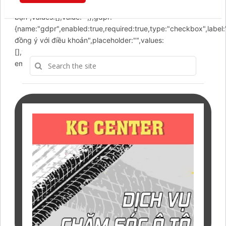
điện thoại",placeholder:"Nhập số điện thoại của
bạn",values:[],value:"",},gdpr:
{name:"gdpr",enabled:true,required:true,type:"checkbox",label:
đồng ý với điều khoản",placeholder:"",values:
[],value:"1",},}},email:{id:'email',header:{content:"Write a
email to us!",layout:"text",},icon:'