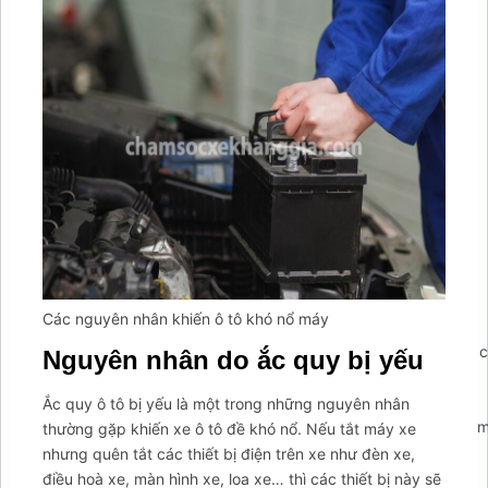
Các nguyên nhân khiến ô tô khó nổ máy
';arcItem.includeIconToSlider=true;arcItem.href='https://tahico
Nguyên nhân do ắc quy bị yếu
arcItem={};arcItem.id='msg-item-
9';arcItem.onClick=function(e)
Ắc quy ô tô bị yếu là một trong những nguyên nhân
{e.preventDefault();contactUs.closeMenu();contactUs.showForm(
thường gặp khiến xe ô tô đề khó nổ. Nếu tắt máy xe
false;} arcItem.class='msg-item-phone';arcItem.title="Gọi
nhưng quên tắt các thiết bị điện trên xe như đèn xe,
lại cho tôi";arcItem.icon='
điều hoà xe, màn hình xe, loa xe… thì các thiết bị này sẽ