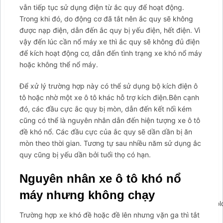
vẫn tiếp tục sử dụng điện từ ắc quy để hoạt động.
Trong khi đó, do động cơ đã tắt nên ắc quy sẽ không
được nạp điện, dẫn đến ắc quy bị yếu điện, hết điện. Vì
vậy đến lúc cần nổ máy xe thì ắc quy sẽ không đủ điện
để kích hoạt động cơ, dẫn đến tình trạng xe khó nổ máy
hoặc không thể nổ máy.
Để xử lý trường hợp này có thể sử dụng bộ kích điện ô
tô hoặc nhờ một xe ô tô khác hỗ trợ kích điện.Bên cạnh
đó, các đầu cực ắc quy bị mòn, dẫn đến kết nối kém
cũng có thể là nguyên nhân dẫn đến hiện tượng xe ô tô
đề khó nổ. Các đầu cực của ắc quy sẽ dần dần bị ăn
mòn theo thời gian. Tương tự sau nhiều năm sử dụng ắc
quy cũng bị yếu dần bởi tuổi thọ có hạn.
Nguyên nhân xe ô tô khó nổ
máy nhưng không chạy
';arcItem.includeIconToSlider=true;arcItem.href=null;arcItem.c
arcItem={};arcItem.id='msg-item-1';arcItem.class='msg-
Trường hợp xe khó đề hoặc đề lên nhưng vặn ga thì tắt