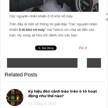
';arcItem.includeIconToSlider=true;arcItem.href='https://m.me
Các nguyên nhân khiến ô tô khó nổ máy
{rootElementId:'arcontactus',credits:false,visible:true,wordpressPl
Trên đây là một số thông tin giải đáp “Các nguyên nhân
khiến
ô tô khó nổ máy
” mà Tahico xin chia sẻ đến các
bạn. Hy vọng sẽ hữu ích dành cho các bạn.
Pin It
Related Posts
Ký hiệu đèn cảnh báo trên ô tô hoạt
động như thế nào?
13 Tháng 8, 2022