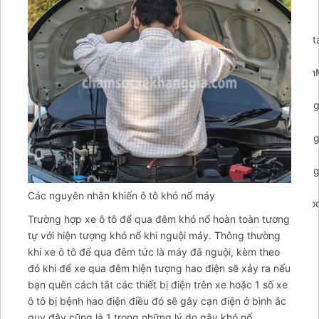
{clearTimeout(closePopupTimeout);});if(arCuClosedCookie)
{return false;}
arCuShowMessages();});$arcuWidget.addEventListener('arconta
{arCuCreateCookie('arcumenu-
closed',1,1);});$arcuWidget.addEventListener('arcontactus.open
{clearTimeout(_arCuTimeOut);if(!arCuPromptClosed)
{arCuPromptClosed=true;contactUs.hidePrompt();}});$arcuWidge
{clearTimeout(_arCuTimeOut);if(!arCuPromptClosed)
{arCuPromptClosed=true;contactUs.hidePrompt();}});$arcuWidge
{clearTimeout(_arCuTimeOut);if(!arCuPromptClosed)
{arCuPromptClosed=true;contactUs.hidePrompt();}});$arcuWidge
{clearTimeout(_arCuTimeOut);if(arCuClosedCookie!="1")
Các nguyên nhân khiến ô tô khó nổ máy
{arCuClosedCookie="1";arCuPromptClosed=true;arCuCreateCook
Trường hợp xe ô tô để qua đêm khó nổ hoàn toàn tương
closed',1,0);}});var arcItem={};arcItem.id='msg-item-
tự với hiện tượng khó nổ khi nguội máy. Thông thường
7';arcItem.class='msg-item-phone';arcItem.title="Gọi cho
khi xe ô tô để qua đêm tức là máy đã nguội, kèm theo
Tahico";arcItem.icon='
đó khi để xe qua đêm hiện tượng hao điện sẽ xảy ra nếu
bạn quên cách tắt các thiết bị điện trên xe hoặc 1 số xe
ô tô bị bệnh hao điện điều đó sẽ gây cạn điện ở bình ắc
quy đây cũng là 1 trong những lý do gây khó nổ.