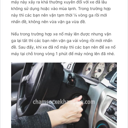
item-facebook-
máy này xảy ra khá thường xuyên đối với xe đã lâu
messenger';arcItem.title="Messenger";arcItem.icon='
không sử dụng hoặc vào mùa lạnh. Trong trường hợp
này thì các bạn nên vặn tạm thời ¼ vòng ga rồi mới
nhấn đề, không nên vừa vặn ga vừa đề.
Nếu trong trường hợp xe nổ máy lên được nhưng vặn
ga lại tắt thì các bạn nên vặn ga vài vòng rồi mới nhấn
đề. Sau đấy, khi xe đã nổ máy thì các bạn nên để xe nổ
máy tại chỗ trong vòng 1 phút để máy nóng lên đã nhé.