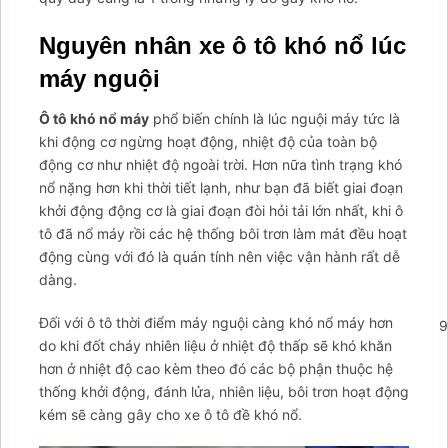
Nguyên nhân xe ô tô khó nổ lúc
máy nguội
Ô tô khó nổ máy
phổ biến chính là lúc nguội máy tức là
khi động cơ ngừng hoạt động, nhiệt độ của toàn bộ
động cơ như nhiệt độ ngoài trời. Hơn nữa tình trạng khó
nổ nặng hơn khi thời tiết lạnh, như bạn đã biết giai đoạn
khởi động động cơ là giai đoạn đòi hỏi tải lớn nhất, khi ô
tô đã nổ máy rồi các hệ thống bôi trơn làm mát đều hoạt
động cùng với đó là quán tính nên việc vận hành rất dễ
dàng.
Đối với ô tô thời điểm máy nguội càng khó nổ máy hơn
';arcItem.includeIconToSlider=true;arcItem.href='tel:09876949
do khi đốt cháy nhiên liệu ở nhiệt độ thấp sẽ khó khăn
arcItem={};arcItem.id='msg-item-11';arcItem.class='msg-
hơn ở nhiệt độ cao kèm theo đó các bộ phận thuộc hệ
item-zalo';arcItem.title="Nhắn tin Zalo";arcItem.icon='
thống khởi động, đánh lửa, nhiên liệu, bôi trơn hoạt động
kém sẽ càng gây cho xe ô tô đề khó nổ.