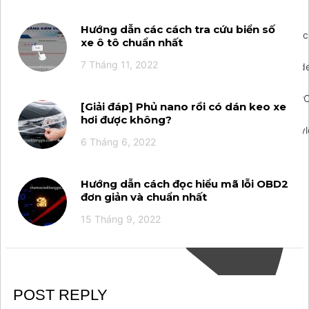
Hướng dẫn các cách tra cứu biển số
',layout:'default',drag:true,mode:'regular',buttonIconUrl:'http
xe ô tô chuẩn nhất
content/plugins/ar-
7 Tháng 11, 2022
contactus/res/img/msg.svg',showMenuHeader:false,menuHead
would you like to contact
us?",menuSubheaderText:"",showHeaderCloseBtn:false,headerClose
[Giải đáp] Phủ nano rồi có dán keo xe
admin/admin-
hơi được không?
ajax.php',promptPosition:'top',popupAnimation:'fadeindown',styl
6 Tháng 6, 2022
{callback:{id:'callback',header:{content:"Để lại số điện thoại
của bạn. Tahico sẽ gọi lại sau ít phút!",layout:"text",},icon:'
Hướng dẫn cách đọc hiểu mã lỗi OBD2
đơn giản và chuẩn nhất
15 Tháng 9, 2022
POST REPLY