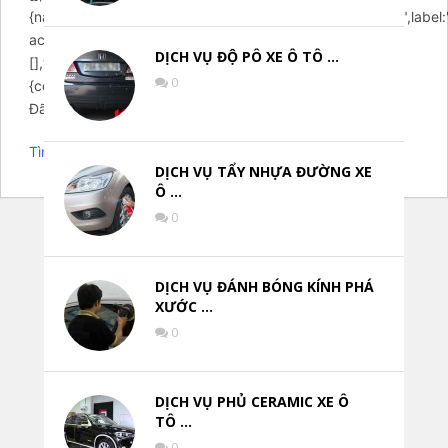
{name:"gdpr",enabled:true,required:true,type:"checkbox",label:
accept GDPR rules",placeholder:"",values:
DỊCH VỤ ĐỘ PÔ XE Ô TÔ …
[],value:"1",},}},}};setTimeout(function()
0
{contactUs.init(arcuOptions);},7000);})
Đã có một lỗi nghiêm trọng trên trang web của bạn.
Tìm hiểu thêm về gỡ lỗi trong WordPress.
DỊCH VỤ TẨY NHỰA ĐƯỜNG XE
Ô …
0
DỊCH VỤ ĐÁNH BÓNG KÍNH PHÁ
XƯỚC …
0
DỊCH VỤ PHỦ CERAMIC XE Ô
TÔ …
0