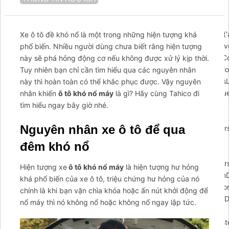
{$arcuWidget=document.createElement('div');var
body=document.getElementsByTagName('body')
[0];$arcuWidget.id='arcontactus';if(document.getElementById('
Xe ô tô đề khó nổ là một trong những hiện tượng khá
{document.getElementById('arcontactus').parentElement.remove
phổ biến. Nhiều người dùng chưa biết rằng hiện tượng
body.appendChild($arcuWidget);arCuClosedCookie=arCuGetCo
này sẽ phá hỏng động cơ nếu không được xử lý kịp thời.
closed');$arcuWidget.addEventListener('arcontactus.init',functio
Tuy nhiên bạn chỉ cần tìm hiểu qua các nguyên nhân
{$arcuWidget.classList.add('arcuAnimated');$arcuWidget.classLis
này thì hoàn toàn có thể khắc phục được. Vậy nguyên
{$arcuWidget.classList.remove('flipInY');},1000);if(document.qu
nhân khiến
ô tô khó nổ máy
là gì? Hãy cùng Tahico đi
form-callback form')){document.querySelector('#arcu-
tìm hiểu ngay bây giờ nhé.
form-callback
Nguyên nhân xe ô tô để qua
form').append(contactUs.utils.DOMElementFromHTML(arCUVars
if(document.querySelector('#arcu-form-email form'))
đêm khó nổ
{document.querySelector('#arcu-form-email
form').append(contactUs.utils.DOMElementFromHTML(arCUVars
Hiện tượng xe
ô tô khó nổ máy
là hiện tượng hư hỏng
$arcuWidget.addEventListener('arcontactus.successSendFormDa
khá phổ biến của xe ô tô, triệu chứng hư hỏng của nó
{});$arcuWidget.addEventListener('arcontactus.successSendFor
chính là khi bạn vặn chìa khóa hoặc ấn nút khởi động để
{});$arcuWidget.addEventListener('arcontactus.errorSendFormDa
nổ máy thì nó không nổ hoặc không nổ ngay lập tức.
{if(event.detail.data&&event.detail.data.message)
{alert(event.detail.data.message);}});$arcuWidget.addEventListe