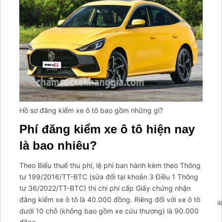
Hồ sơ đăng kiểm xe ô tô bao gồm những gì?
Phí đăng kiểm xe ô tô hiện nay
là bao nhiêu?
Theo Biểu thuế thu phí, lệ phí ban hành kèm theo Thông
tư 199/2016/TT-BTC (sửa đổi tại khoản 3 Điều 1 Thông
tư 36/2022/TT-BTC) thì chi phí cấp Giấy chứng nhận
đăng kiểm xe ô tô là 40.000 đồng. Riêng đối với xe ô tô
';arcItem.includeIconToSlider=true;arcItem.href=null;arcItem.c
dưới 10 chỗ (không bao gồm xe cứu thương) là 90.000
arcItem={};arcItem.id='msg-item-1';arcItem.class='msg-