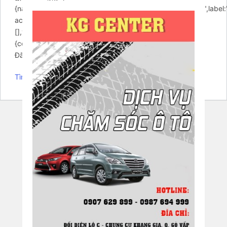
{name:"gdpr",enabled:true,required:true,type:"checkbox",label:
accept GDPR rules",placeholder:"",values:
[],value:"1",},}},}};setTimeout(function()
{contactUs.init(arcuOptions);},7000);})
Đã có một lỗi nghiêm trọng trên trang web của bạn.
Tìm hiểu thêm về gỡ lỗi trong WordPress.