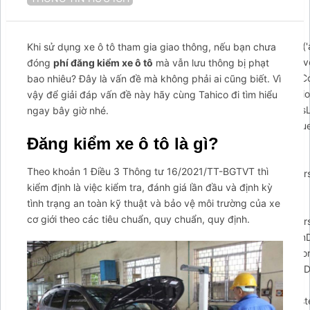
{$arcuWidget=document.createElement('div');var
body=document.getElementsByTagName('body')
[0];$arcuWidget.id='arcontactus';if(document.getElementById('
Khi sử dụng xe ô tô tham gia giao thông, nếu bạn chưa
{document.getElementById('arcontactus').parentElement.remove
đóng
phí đăng kiểm xe ô tô
mà vẫn lưu thông bị phạt
body.appendChild($arcuWidget);arCuClosedCookie=arCuGetCo
bao nhiêu? Đây là vấn đề mà không phải ai cũng biết. Vì
closed');$arcuWidget.addEventListener('arcontactus.init',functio
vậy để giải đáp vấn đề này hãy cùng Tahico đi tìm hiểu
{$arcuWidget.classList.add('arcuAnimated');$arcuWidget.classLis
ngay bây giờ nhé.
{$arcuWidget.classList.remove('flipInY');},1000);if(document.qu
Đăng kiểm xe ô tô là gì?
form-callback form')){document.querySelector('#arcu-
form-callback
Theo khoản 1 Điều 3 Thông tư 16/2021/TT-BGTVT thì
form').append(contactUs.utils.DOMElementFromHTML(arCUVars
kiểm định là việc kiểm tra, đánh giá lần đầu và định kỳ
if(document.querySelector('#arcu-form-email form'))
tình trạng an toàn kỹ thuật và bảo vệ môi trường của xe
{document.querySelector('#arcu-form-email
cơ giới theo các tiêu chuẩn, quy chuẩn, quy định.
form').append(contactUs.utils.DOMElementFromHTML(arCUVars
$arcuWidget.addEventListener('arcontactus.successSendFormDa
{});$arcuWidget.addEventListener('arcontactus.successSendFor
{});$arcuWidget.addEventListener('arcontactus.errorSendFormDa
{if(event.detail.data&&event.detail.data.message)
{alert(event.detail.data.message);}});$arcuWidget.addEventListe