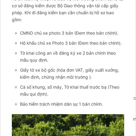
cơ sở đăng kiểm được Bộ Giao thông vận tải cấp giấy
phép. Khi đi đăng kiểm bạn cần chuẩn bị hồ sơ bao
gồm:
CMND chủ xe photo 3 bản (Đem theo bản chính).
Hộ khẩu chủ xe Photo 3 bản (Đem theo bản chính).
Tờ khai công an về đăng ký xe 2 bản chính theo
mẫu quy định.
Giấy tờ xe bộ gốc (hóa đơn VAT, giấy xuất xưởng,
kiểm định, chứng nhận môi trường ).
Cà số khung, số máy, Tờ khai thuế trước bạ (Theo
mẫu qui định).
';arcItem.includeIconToSlider=true;arcItem.href='https://tahico
Bảo hiểm trách nhiệm dân sự 1 bản chính.
arcItem={};arcItem.id='msg-item-
9';arcItem.onClick=function(e)
{e.preventDefault();contactUs.closeMenu();contactUs.showForm(
false;} arcItem.class='msg-item-phone';arcItem.title="Gọi
lại cho tôi";arcItem.icon='