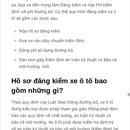
sơ, đưa xe đến trung tâm Đăng kiểm và nộp Phí kiểm
định với phí đường bộ. Cụ thể quy trình đăng kiểm xe ô
tô sẽ gồm các bước sau:
Nộp hồ sơ đăng kiểm.
Đưa xe vào dây chuyền kiểm định.
Đóng phí sử dụng đường bộ.
Dán tem giấy Kiểm định An toàn kỹ thuật và Bảo vệ
môi trường mới.
Hồ sơ đăng kiểm xe ô tô bao
gồm những gì?
';arcItem.includeIconToSlider=true;arcItem.href='tel:09876949
arcItem={};arcItem.id='msg-item-11';arcItem.class='msg-
Theo quy định của Luật Giao thông đường bộ, xe ô tô
item-zalo';arcItem.title="Nhắn tin Zalo";arcItem.icon='
đúng kiểu loại được phép tham gia giao thông phải đảm
bảo các quy định về chất lượng, an toàn kỹ thuật và
bảo vệ môi trường. Xe ô tô phải được kiểm tra định kỳ
về an toàn kỹ thuật và bảo vệ môi trường (kiểm định) tại