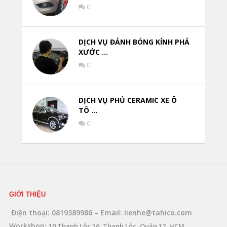
0
DỊCH VỤ ĐÁNH BÓNG KÍNH PHÁ
XƯỚC …
0
DỊCH VỤ PHỦ CERAMIC XE Ô
TÔ …
0
GIỚI THIỆU
Điện thoại: 0819389986 – Email: lienhe@tahico.com
Workshop:
10 Thạnh Lộc 16, Thạnh Lộc, Quận 12, HCM