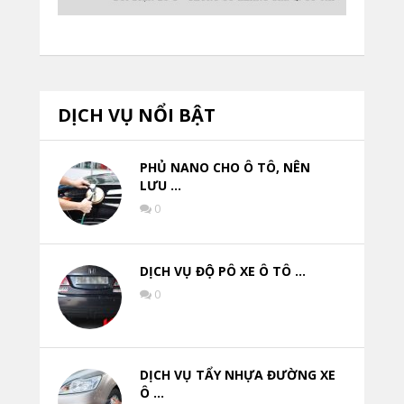
DỊCH VỤ NỔI BẬT
PHỦ NANO CHO Ô TÔ, NÊN
LƯU …
0
DỊCH VỤ ĐỘ PÔ XE Ô TÔ …
0
DỊCH VỤ TẨY NHỰA ĐƯỜNG XE
Ô …