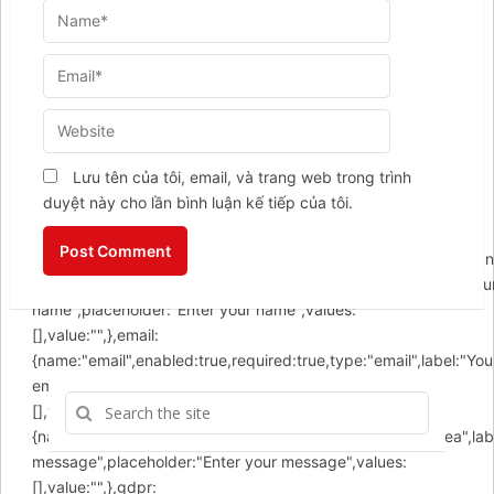
',success:"Email sent! We will contact you soon.",error:"Error
sending email! Please try
again!",action:'https://chamsocxekhanggia.com/wp-
Lưu tên của tôi, email, và trang web trong trình
admin/admin-ajax.php',buttons:
duyệt này cho lần bình luận kế tiếp của tôi.
[{name:"submit",label:"Submit",type:"submit",},],fields:
{formId:{name:'formId',value:'email',type:'hidden'},action:
{name:'action',value:'arcontactus_request_email',type:'hidden'},
{name:"name",enabled:true,required:false,type:"text",label:"You
name",placeholder:"Enter your name",values:
[],value:"",},email:
{name:"email",enabled:true,required:true,type:"email",label:"You
email",placeholder:"Enter your email",values:
[],value:"",},message:
{name:"message",enabled:true,required:true,type:"textarea",lab
message",placeholder:"Enter your message",values:
[],value:"",},gdpr: