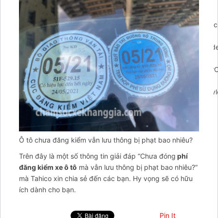
',layout:'default',drag:true,mode:'regular',buttonIconUrl:'http
content/plugins/ar-
contactus/res/img/msg.svg',showMenuHeader:false,menuHead
would you like to contact
us?",menuSubheaderText:"",showHeaderCloseBtn:false,headerClose
admin/admin-
ajax.php',promptPosition:'top',popupAnimation:'fadeindown',styl
{callback:{id:'callback',header:{content:"Để lại số điện thoại
của bạn. Tahico sẽ gọi lại sau ít phút!",layout:"text",},icon:'
Ô tô chưa đăng kiểm vẫn lưu thông bị phạt bao nhiêu?
Trên đây là một số thông tin giải đáp “Chưa đóng
phí
đăng kiểm xe ô tô
mà vẫn lưu thông bị phạt bao nhiêu?”
mà Tahico xin chia sẻ đến các bạn. Hy vọng sẽ có hữu
ích dành cho bạn.
Pin It