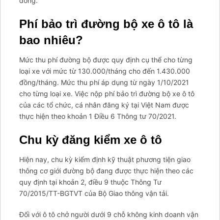
đồng.
item-facebook-
messenger';arcItem.title="Messenger";arcItem.icon='
Phí bảo trì đường bộ xe ô tô là
bao nhiêu?
Mức thu phí đường bộ được quy định cụ thể cho từng
loại xe với mức từ 130.000/tháng cho đến 1.430.000
đồng/tháng. Mức thu phí áp dụng từ ngày 1/10/2021
cho từng loại xe. Việc nộp phí bảo trì đường bộ xe ô tô
của các tổ chức, cá nhân đăng ký tại Việt Nam được
thực hiện theo khoản 1 Điều 6 Thông tư 70/2021.
Chu kỳ đăng kiểm xe ô tô
Hiện nay, chu kỳ kiểm định kỹ thuật phương tiện giao
thông cơ giới đường bộ đang được thực hiện theo các
quy định tại khoản 2, điều 9 thuộc Thông Tư
70/2015/TT-BGTVT của Bộ Giao thông vận tải.
Đối với ô tô chở người dưới 9 chỗ không kinh doanh vận