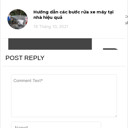
Hướng dẫn các bước rửa xe máy tại
';arcItem.includeIconToSlider=true;arcItem.href='https://m.me
nhà hiệu quả
{rootElementId:'arcontactus',credits:false,visible:true,wordpressPl
16 Tháng 10, 2021
POST REPLY