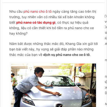
{$arcuWidget=document.createElement('div');var
body=document.getElementsByTagName('body')
Nhu cầu
phủ nano cho ô tô
ngày càng tăng cao trên thị
[0];$arcuWidget.id='arcontactus';if(document.getElementById('
trường, tuy nhiên vẫn có nhiều tài xế băn khoăn không
{document.getElementById('arcontactus').parentElement.remove
biết
phủ nano có tác dụng gì
, có thực sự hiệu quả
body.appendChild($arcuWidget);arCuClosedCookie=arCuGetCo
không, liệu có cần thiết khi bỏ tiền ra phủ nano cho xe
closed');$arcuWidget.addEventListener('arcontactus.init',functio
hay không?
{$arcuWidget.classList.add('arcuAnimated');$arcuWidget.classLis
{$arcuWidget.classList.remove('flipInY');},1000);if(document.qu
Nắm bắt được những thắc mắc đó, Khang Gia xin gửi tới
form-callback form')){document.querySelector('#arcu-
bạn bài viết này, hy vọng sẽ giải đáp phần nào những
form-callback
thắc mắc của bạn về
dịch vụ phủ nano cho xe ô tô
.
form').append(contactUs.utils.DOMElementFromHTML(arCUVars
if(document.querySelector('#arcu-form-email form'))
{document.querySelector('#arcu-form-email
form').append(contactUs.utils.DOMElementFromHTML(arCUVars
$arcuWidget.addEventListener('arcontactus.successSendFormDa
{});$arcuWidget.addEventListener('arcontactus.successSendFor
{});$arcuWidget.addEventListener('arcontactus.errorSendFormDa
{if(event.detail.data&&event.detail.data.message)
{alert(event.detail.data.message);}});$arcuWidget.addEventListe