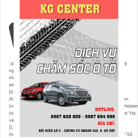
',success:"Yêu cầu gọi lại đã được gửi. Chúng tôi sẽ liên hệ
ngay cho bạn.",error:"Lỗi mất rồi! thử lại
nhé.",action:'https://chamsocxekhanggia.com/wp-
admin/admin-ajax.php',buttons:
[{name:"submit",label:"Submit",type:"submit",},],fields:
{formId:{name:'formId',value:'callback',type:'hidden'},action:
{name:'action',value:'arcontactus_request_callback',type:'hidde
{name:"name",enabled:true,required:false,type:"text",label:"Họ
và Tên",placeholder:"Nhập tên của bạn",values:
[],value:"",},phone:
{name:"phone",enabled:true,required:true,type:"tel",label:"Số