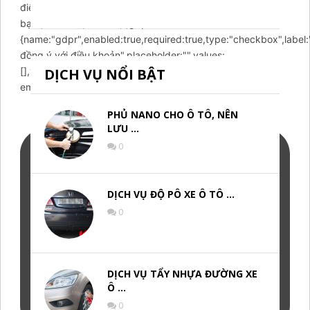
điện thoại",placeholder:"Nhập số điện thoại của
bạn",values:[],value:"",},gdpr:
{name:"gdpr",enabled:true,required:true,type:"checkbox",label:
đồng ý với điều khoản",placeholder:"",values:
[],value:"1",},}},email:{id:'email',header:{content:"Write a
DỊCH VỤ NỔI BẬT
email to us!",layout:"text",},icon:'
PHỦ NANO CHO Ô TÔ, NÊN
LƯU …
0
DỊCH VỤ ĐỘ PÔ XE Ô TÔ …
0
DỊCH VỤ TẨY NHỰA ĐƯỜNG XE
Ô …
0