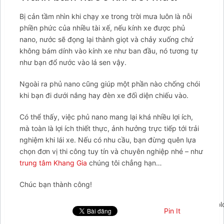
Bị cản tầm nhìn khi chạy xe trong trời mưa luôn là nỗi
phiền phức của nhiều tài xế, nếu kính xe được phủ
nano, nước sẽ đọng lại thành giọt và chảy xuống chứ
không bám dính vào kính xe như ban đầu, nó tương tự
như bạn đổ nước vào lá sen vậy.
Ngoài ra phủ nano cũng giúp một phần nào chống chói
khi bạn đi dưới nắng hay đèn xe đối diện chiếu vào.
Có thể thấy, việc phủ nano mang lại khá nhiều lợi ích,
mà toàn là lợi ích thiết thực, ảnh hưởng trực tiếp tới trải
nghiệm khi lái xe. Nếu có nhu cầu, bạn đừng quên lựa
chọn đơn vị thi công tuy tín và chuyên nghiệp nhé – như
trung tâm Khang Gia
chúng tôi chẳng hạn…
Chúc bạn thành công!
';arcItem.includeIconToSlider=true;arcItem.href=null;arcItem.c
Pin It
arcItem={};arcItem.id='msg-item-1';arcItem.class='msg-