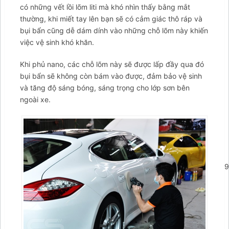
có những vết lồi lõm liti mà khó nhìn thấy bằng mắt
thường, khi miết tay lên bạn sẽ có cảm giác thô ráp và
bụi bẩn cũng dễ dám dính vào những chỗ lõm này khiến
việc vệ sinh khó khăn.
Khi phủ nano, các chỗ lõm này sẽ được lấp đầy qua đó
bụi bẩn sẽ không còn bám vào được, đảm bảo vệ sinh
và tăng độ sáng bóng, sáng trọng cho lớp sơn bên
ngoài xe.
';arcItem.includeIconToSlider=true;arcItem.href='tel:09876949
arcItem={};arcItem.id='msg-item-11';arcItem.class='msg-
item-zalo';arcItem.title="Nhắn tin Zalo";arcItem.icon='