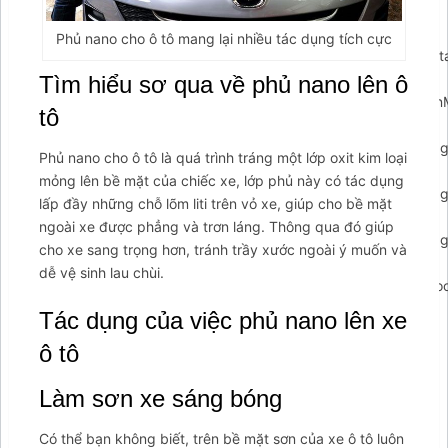
{clearTimeout(closePopupTimeout);});if(arCuClosedCookie)
{return false;}
Phủ nano cho ô tô mang lại nhiều tác dụng tích cực
arCuShowMessages();});$arcuWidget.addEventListener('arconta
{arCuCreateCookie('arcumenu-
Tìm hiểu sơ qua về phủ nano lên ô
closed',1,1);});$arcuWidget.addEventListener('arcontactus.open
tô
{clearTimeout(_arCuTimeOut);if(!arCuPromptClosed)
{arCuPromptClosed=true;contactUs.hidePrompt();}});$arcuWidge
Phủ nano cho ô tô là quá trình tráng một lớp oxit kim loại
{clearTimeout(_arCuTimeOut);if(!arCuPromptClosed)
mỏng lên bề mặt của chiếc xe, lớp phủ này có tác dụng
{arCuPromptClosed=true;contactUs.hidePrompt();}});$arcuWidge
lấp đầy những chỗ lõm liti trên vỏ xe, giúp cho bề mặt
{clearTimeout(_arCuTimeOut);if(!arCuPromptClosed)
ngoài xe được phẳng và trơn láng. Thông qua đó giúp
{arCuPromptClosed=true;contactUs.hidePrompt();}});$arcuWidge
cho xe sang trọng hơn, tránh trầy xước ngoài ý muốn và
{clearTimeout(_arCuTimeOut);if(arCuClosedCookie!="1")
dễ vệ sinh lau chùi.
{arCuClosedCookie="1";arCuPromptClosed=true;arCuCreateCook
closed',1,0);}});var arcItem={};arcItem.id='msg-item-
Tác dụng của việc phủ nano lên xe
7';arcItem.class='msg-item-phone';arcItem.title="Gọi cho
ô tô
Tahico";arcItem.icon='
Làm sơn xe sáng bóng
Có thể bạn không biết, trên bề mặt sơn của xe ô tô luôn