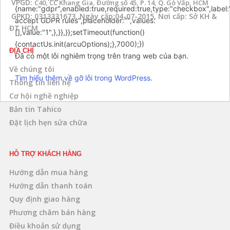
VPGD:
C40, CC Khang Gia, Đường số 45, P. 14, Q. Gò Vấp, HCM
{name:"gdpr",enabled:true,required:true,type:"checkbox",label:
GPKD: 0313331673, Ngày cấp:04-07-2015, Nơi cấp: Sở KH &
accept GDPR rules",placeholder:"",values:
ĐT HCM
[],value:"1",},}},}};setTimeout(function()
{contactUs.init(arcuOptions);},7000);})
ĐỊA CHỈ
Đã có một lỗi nghiêm trọng trên trang web của bạn.
Về chúng tôi
Tìm hiểu thêm về gỡ lỗi trong WordPress.
Thông tin liên hệ
Cơ hội nghề nghiệp
Bản tin Tahico
Đặt lịch hẹn sửa chữa
HỖ TRỢ KHÁCH HÀNG
Hướng dẫn mua hàng
Hướng dẫn thanh toán
Quy định giao hàng
Phương châm bán hàng
Điều khoản sử dụng