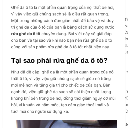
{$arcuWidget=document.createElement('div');var
Ghế da ô tô là một phần quan trọng của nội thất xe hơi,
body=document.getElementsByTagName('body')
vì vậy việc giữ chúng sạch sẽ là điều rất quan trọng.
[0];$arcuWidget.id='arcontactus';if(document.getElementById('
Một trong những cách đơn giản nhất để bảo vệ và duy
{document.getElementById('arcontactus').parentElement.remove
trì ghế da của ô tô của bạn là bằng cách sử dụng nước
body.appendChild($arcuWidget);arCuClosedCookie=arCuGetCo
rửa ghế da ô tô
chuyên dụng. Bài viết này sẽ giải đáp
closed');$arcuWidget.addEventListener('arcontactus.init',functio
cho bạn về tại sao và khi nào bạn nên rửa ghế da ô tô
{$arcuWidget.classList.add('arcuAnimated');$arcuWidget.classLis
cùng với sản phẩm rửa ghế da ô tô tốt nhất hiện nay.
{$arcuWidget.classList.remove('flipInY');},1000);if(document.qu
form-callback form')){document.querySelector('#arcu-
Tại sao phải rửa ghế da ô tô?
form-callback
form').append(contactUs.utils.DOMElementFromHTML(arCUVars
Như đã đề cập, ghế da là một phần quan trọng của nội
if(document.querySelector('#arcu-form-email form'))
thất ô tô, vì vậy việc giữ chúng sạch sẽ giúp nó trông
{document.querySelector('#arcu-form-email
mới mẻ hơn và tăng giá trị cho chiếc xe của bạn. Bên
form').append(contactUs.utils.DOMElementFromHTML(arCUVars
cạnh đó, việc giữ ghế da sạch sẽ cải thiện chất lượng
$arcuWidget.addEventListener('arcontactus.successSendFormDa
không khí bên trong xe hơi, đồng thời giảm nguy cơ mùi
{});$arcuWidget.addEventListener('arcontactus.successSendFor
hôi, vi khuẩn và nấm mốc, tạo cảm giác thoải mái và
{});$arcuWidget.addEventListener('arcontactus.errorSendFormDa
tươi mới cho người sử dụng xe.
{if(event.detail.data&&event.detail.data.message)
{alert(event.detail.data.message);}});$arcuWidget.addEventListe