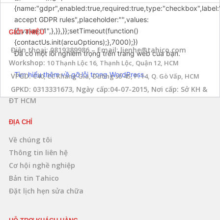
{name:"gdpr",enabled:true,required:true,type:"checkbox",label:
accept GDPR rules",placeholder:"",values:
[],value:"1",},}},}};setTimeout(function()
GIỚI THIỆU
{contactUs.init(arcuOptions);},7000);})
Điện thoại: 0819389986 – Email: lienhe@tahico.com
Đã có một lỗi nghiêm trọng trên trang web của bạn.
Workshop:
10 Thạnh Lộc 16, Thạnh Lộc, Quận 12, HCM
Tìm hiểu thêm về gỡ lỗi trong WordPress.
VPGD:
C40, CC Khang Gia, Đường số 45, P. 14, Q. Gò Vấp, HCM
GPKD: 0313331673, Ngày cấp:04-07-2015, Nơi cấp: Sở KH &
ĐT HCM
ĐỊA CHỈ
Về chúng tôi
Thông tin liên hệ
Cơ hội nghề nghiệp
Bản tin Tahico
Đặt lịch hẹn sửa chữa