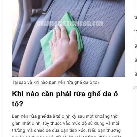
{clearTimeout(closePopupTimeout);});if(arCuClosedCookie)
{return false;}
arCuShowMessages();});$arcuWidget.addEventListener('arconta
{arCuCreateCookie('arcumenu-
closed',1,1);});$arcuWidget.addEventListener('arcontactus.open
{clearTimeout(_arCuTimeOut);if(!arCuPromptClosed)
{arCuPromptClosed=true;contactUs.hidePrompt();}});$arcuWidge
{clearTimeout(_arCuTimeOut);if(!arCuPromptClosed)
{arCuPromptClosed=true;contactUs.hidePrompt();}});$arcuWidge
{clearTimeout(_arCuTimeOut);if(!arCuPromptClosed)
{arCuPromptClosed=true;contactUs.hidePrompt();}});$arcuWidge
{clearTimeout(_arCuTimeOut);if(arCuClosedCookie!="1")
Tại sao và khi nào bạn nên rửa ghế da ô tô?
{arCuClosedCookie="1";arCuPromptClosed=true;arCuCreateCook
Khi nào cần phải rửa ghế da ô
closed',1,0);}});var arcItem={};arcItem.id='msg-item-
7';arcItem.class='msg-item-phone';arcItem.title="Gọi cho
tô?
Tahico";arcItem.icon='
Bạn nên
rửa ghế da ô tô
định kỳ sau một khoảng thời
gian nhất định, tùy thuộc vào mức độ sử dụng và môi
trường mà chiếc xe của bạn tiếp xúc. Nếu bạn thường