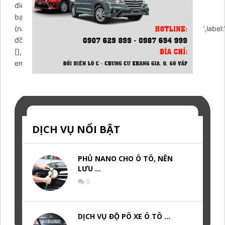
điện thoại",placeholder:"Nhập số điện thoại của
bạn",values:[],value:"",},gdpr:
{name:"gdpr",enabled:true,required:true,type:"checkbox",label:
đồng ý với điều khoản",placeholder:"",values:
[],value:"1",},}},email:{id:'email',header:{content:"Write a
email to us!",layout:"text",},icon:'
DỊCH VỤ NỔI BẬT
PHỦ NANO CHO Ô TÔ, NÊN
LƯU …
0
DỊCH VỤ ĐỘ PÔ XE Ô TÔ …