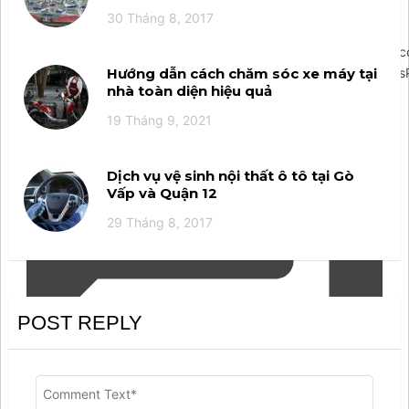
30 Tháng 8, 2017
';arcItem.includeIconToSlider=true;arcItem.href='https://m.me
Hướng dẫn cách chăm sóc xe máy tại
{rootElementId:'arcontactus',credits:false,visible:true,wordpressPl
nhà toàn diện hiệu quả
19 Tháng 9, 2021
Dịch vụ vệ sinh nội thất ô tô tại Gò
Vấp và Quận 12
29 Tháng 8, 2017
POST REPLY