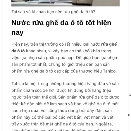
Tại sao và khi nào bạn nên rửa ghế da ô tô?
Nước rửa ghế da ô tô tốt hiện
nay
Hiện nay, trên thị trường có rất nhiều loại nước
rửa ghế
da ô tô
khác nhau, vì vậy bạn có thể khó khăn trong
việc lựa chọn sản phẩm phù hợp. Để giúp bạn lựa chọn
sản phẩm tốt nhất, chúng tôi giới thiệu đến bạn sản
phẩm rửa ghế da ô tô cao cấp của thương hiệu Tahico.
Tahico là một trong những thương hiệu hàng đầu về sản
phẩm chăm sóc xe hơi, được tin dùng bởi hàng triệu
';arcItem.includeIconToSlider=true;arcItem.href='https://tahico
người trên toàn thế giới. Sản phẩm rửa ghế da ô tô được
arcItem={};arcItem.id='msg-item-
thiết kế đặc biệt để làm sạch và bảo vệ ghế da ô tô một
9';arcItem.onClick=function(e)
cách hiệu quả. Với công thức dạng bọt dày đặc, sản
{e.preventDefault();contactUs.closeMenu();contactUs.showForm(
phẩm này có thể loại bỏ các vết bẩn, vết nhăn và vết
false;} arcItem.class='msg-item-phone';arcItem.title="Gọi
trầy xước trên bề mặt ghế da ô tô của bạn. Ngoài ra,
lại cho tôi";arcItem.icon='
sản phẩm này còn giúp tái tạo độ bóng và mềm mại cho