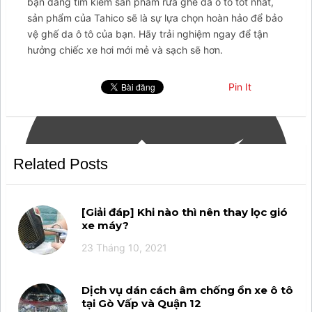
bạn đang tìm kiếm sản phẩm rửa ghế da ô tô tốt nhất,
item-facebook-
sản phẩm của Tahico sẽ là sự lựa chọn hoàn hảo để bảo
messenger';arcItem.title="Messenger";arcItem.icon='
vệ ghế da ô tô của bạn. Hãy trải nghiệm ngay để tận
hưởng chiếc xe hơi mới mẻ và sạch sẽ hơn.
Pin It
Related Posts
[Giải đáp] Khi nào thì nên thay lọc gió
xe máy?
23 Tháng 10, 2021
Dịch vụ dán cách âm chống ồn xe ô tô
tại Gò Vấp và Quận 12