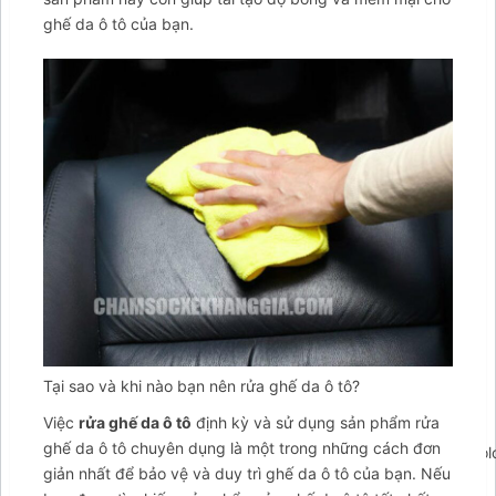
ghế da ô tô của bạn.
Tại sao và khi nào bạn nên rửa ghế da ô tô?
Việc
rửa ghế da ô tô
định kỳ và sử dụng sản phẩm rửa
ghế da ô tô chuyên dụng là một trong những cách đơn
';arcItem.includeIconToSlider=true;arcItem.href=null;arcItem.c
giản nhất để bảo vệ và duy trì ghế da ô tô của bạn. Nếu
arcItem={};arcItem.id='msg-item-1';arcItem.class='msg-