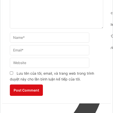
',layout:'default',drag:true,mode:'regular',buttonIconUrl:'http
content/plugins/ar-
contactus/res/img/msg.svg',showMenuHeader:false,menuHead
would you like to contact
us?",menuSubheaderText:"",showHeaderCloseBtn:false,headerClose
admin/admin-
ajax.php',promptPosition:'top',popupAnimation:'fadeindown',styl
{callback:{id:'callback',header:{content:"Để lại số điện thoại
của bạn. Tahico sẽ gọi lại sau ít phút!",layout:"text",},icon:'
Lưu tên của tôi, email, và trang web trong trình
duyệt này cho lần bình luận kế tiếp của tôi.