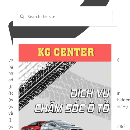
',success:"Yêu cầu gọi lại đã được gửi. Chúng tôi sẽ liên hệ
ngay cho bạn.",error:"Lỗi mất rồi! thử lại
nhé.",action:'https://chamsocxekhanggia.com/wp-
admin/admin-ajax.php',buttons:
[{name:"submit",label:"Submit",type:"submit",},],fields:
{formId:{name:'formId',value:'callback',type:'hidden'},action:
{name:'action',value:'arcontactus_request_callback',type:'hidde
{name:"name",enabled:true,required:false,type:"text",label:"Họ
và Tên",placeholder:"Nhập tên của bạn",values:
[],value:"",},phone:
{name:"phone",enabled:true,required:true,type:"tel",label:"Số