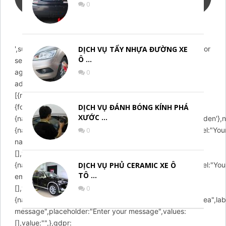
0
',success:"Email sent! We will contact you soon.",error:"Error
DỊCH VỤ TẨY NHỰA ĐƯỜNG XE
Ô …
sending email! Please try
again!",action:'https://chamsocxekhanggia.com/wp-
0
admin/admin-ajax.php',buttons:
[{name:"submit",label:"Submit",type:"submit",},],fields:
{formId:{name:'formId',value:'email',type:'hidden'},action:
DỊCH VỤ ĐÁNH BÓNG KÍNH PHÁ
XƯỚC …
{name:'action',value:'arcontactus_request_email',type:'hidden'},
{name:"name",enabled:true,required:false,type:"text",label:"You
0
name",placeholder:"Enter your name",values:
[],value:"",},email:
{name:"email",enabled:true,required:true,type:"email",label:"You
DỊCH VỤ PHỦ CERAMIC XE Ô
TÔ …
email",placeholder:"Enter your email",values:
[],value:"",},message:
0
{name:"message",enabled:true,required:true,type:"textarea",lab
message",placeholder:"Enter your message",values:
[],value:"",},gdpr: