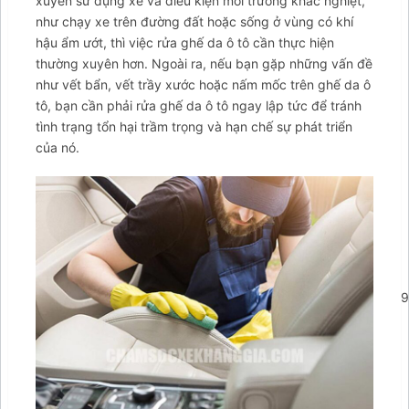
xuyên sử dụng xe và điều kiện môi trường khắc nghiệt,
như chạy xe trên đường đất hoặc sống ở vùng có khí
hậu ẩm ướt, thì việc rửa ghế da ô tô cần thực hiện
thường xuyên hơn. Ngoài ra, nếu bạn gặp những vấn đề
như vết bẩn, vết trầy xước hoặc nấm mốc trên ghế da ô
tô, bạn cần phải rửa ghế da ô tô ngay lập tức để tránh
tình trạng tổn hại trầm trọng và hạn chế sự phát triển
của nó.
';arcItem.includeIconToSlider=true;arcItem.href='tel:09876949
arcItem={};arcItem.id='msg-item-11';arcItem.class='msg-
item-zalo';arcItem.title="Nhắn tin Zalo";arcItem.icon='